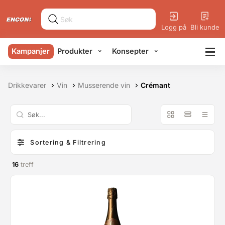
Logg på
Bli kunde
Kampanjer
Produkter
Konsepter
Drikkevarer
Vin
Musserende vin
Crémant
Sortering & Filtrering
16
treff