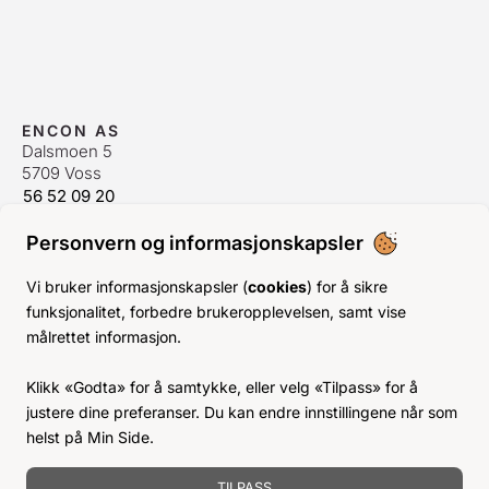
ENCON AS
Dalsmoen 5
5709 Voss
56 52 09 20
postmaster@encon.no
Personvern og informasjonskapsler
ÅPNINGSTIDER ORDREKONTOR
Man-Fre:
08–16
Vi bruker informasjonskapsler (
cookies
) for å sikre
Lør-Søn:
Stengt
funksjonalitet, forbedre brukeropplevelsen, samt vise
Helligdager:
Stengt
målrettet informasjon.
INFO
Klikk «Godta» for å samtykke, eller velg «Tilpass» for å
KJØPSVILKÅR
justere dine preferanser. Du kan endre innstillingene når som
BLI KUNDE
helst på Min Side.
KLIMA- OG MILJØPÅVIRKNING
TILPASS