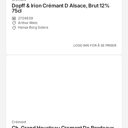
Dopff & Irion Crémant D Alsace, Brut 12%
75cl
2724839
Arthur Metz
Hansa Borg Solera
LOGG INN FOR Å SE PRISER
Crémant
Ch. Grand Housteau Cremant De Bordeaux