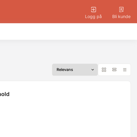
Logg på
Bli kunde
hold