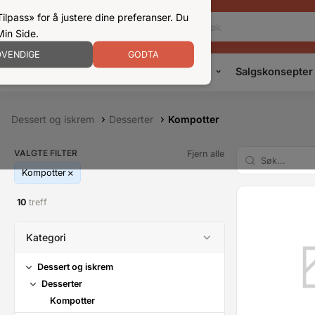
ilpass» for å justere dine preferanser. Du
Min Side.
VENDIGE
GODTA
Kampanjer
Produkter
Konsepter
Salgskonsepter
Dessert og iskrem
Desserter
Kompotter
VALGTE FILTER
Fjern alle
Kompotter
10
treff
Kategori
Dessert og iskrem
Desserter
Kompotter