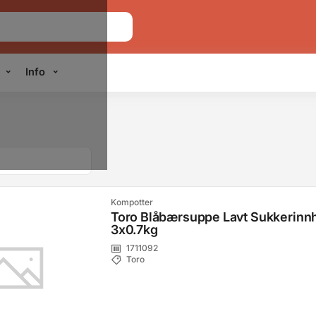
Info
Kompotter
Toro Blåbærsuppe Lavt Sukkerinn
3x0.7kg
1711092
Toro