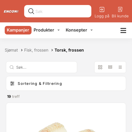
Logg på
Bli kunde
Kampanjer
Produkter
Konsepter
Sjømat
Fisk, frossen
Torsk, frossen
Sortering & Filtrering
19
treff