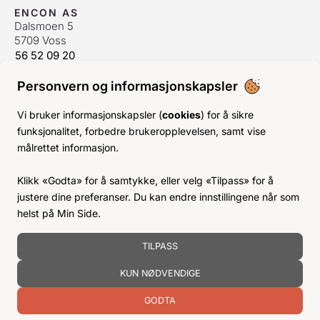
ENCON AS
Dalsmoen 5
5709 Voss
56 52 09 20
postmaster@encon.no
Personvern og informasjonskapsler
ÅPNINGSTIDER ORDREKONTOR
Man-Fre:
08–16
Vi bruker informasjonskapsler (
cookies
) for å sikre
Lør-Søn:
Stengt
funksjonalitet, forbedre brukeropplevelsen, samt vise
Helligdager:
Stengt
målrettet informasjon.
INFO
Klikk «Godta» for å samtykke, eller velg «Tilpass» for å
KJØPSVILKÅR
justere dine preferanser. Du kan endre innstillingene når som
BLI KUNDE
helst på Min Side.
KLIMA- OG MILJØPÅVIRKNING
TILPASS
KUN NØDVENDIGE
GODTA