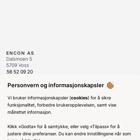
ENCON AS
Dalsmoen 5
5709 Voss
56 52 09 20
postmaster@encon.no
Personvern og informasjonskapsler
ÅPNINGSTIDER ORDREKONTOR
Man-Fre:
08–16
Vi bruker informasjonskapsler (
cookies
) for å sikre
Lør-Søn:
Stengt
funksjonalitet, forbedre brukeropplevelsen, samt vise
Helligdager:
Stengt
målrettet informasjon.
INFO
Klikk «Godta» for å samtykke, eller velg «Tilpass» for å
KJØPSVILKÅR
justere dine preferanser. Du kan endre innstillingene når som
BLI KUNDE