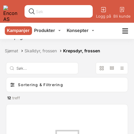
Logg på
Bli kunde
Kampanjer
Produkter
Konsepter
Sjømat
Skalldyr, frossen
Krepsdyr, frossen
Sortering & Filtrering
12
treff