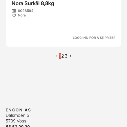
Nora Surkål 8,8kg
6098594
Nora
LOGG INN FOR Å SE PRISER
1
2
3
ENCON AS
Dalsmoen 5
5709 Voss
56 52 09 20