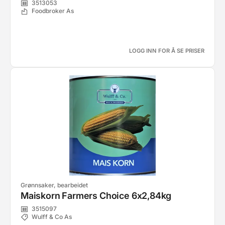
3513053
Foodbroker As
LOGG INN FOR Å SE PRISER
Grønnsaker, bearbeidet
Maiskorn Farmers Choice 6x2,84kg
3515097
Wulff & Co As