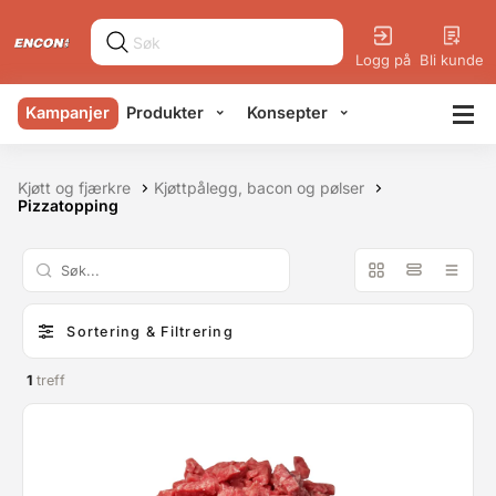
Logg på
Bli kunde
Kampanjer
Produkter
Konsepter
Kjøtt og fjærkre
Kjøttpålegg, bacon og pølser
Pizzatopping
Sortering & Filtrering
1
treff