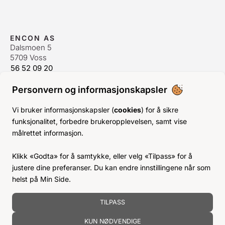
ENCON AS
Dalsmoen 5
5709 Voss
56 52 09 20
postmaster@encon.no
Personvern og informasjonskapsler
ÅPNINGSTIDER ORDREKONTOR
Man-Fre:
08–16
Vi bruker informasjonskapsler (
cookies
) for å sikre
Lør-Søn:
Stengt
funksjonalitet, forbedre brukeropplevelsen, samt vise
Helligdager:
Stengt
målrettet informasjon.
INFO
Klikk «Godta» for å samtykke, eller velg «Tilpass» for å
KJØPSVILKÅR
justere dine preferanser. Du kan endre innstillingene når som
BLI KUNDE
helst på Min Side.
KLIMA- OG MILJØPÅVIRKNING
TILPASS
KUN NØDVENDIGE