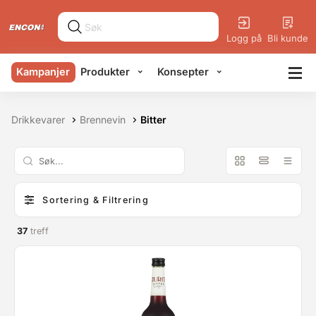
Logg på
Bli kunde
Kampanjer
Produkter
Konsepter
Drikkevarer
Brennevin
Bitter
Sortering & Filtrering
37
treff