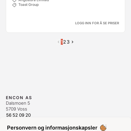
Toast Group
LOGG INN FOR Å SE PRISER
1
2
3
ENCON AS
Dalsmoen 5
5709 Voss
56 52 09 20
postmaster@encon.no
Personvern og informasjonskapsler