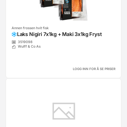
Annen frossen hvit fisk
Laks Nigiri 7x1kg + Maki 3x1kg Fryst
3519098
Wulff & Co As
LOGG INN FOR Å SE PRISER