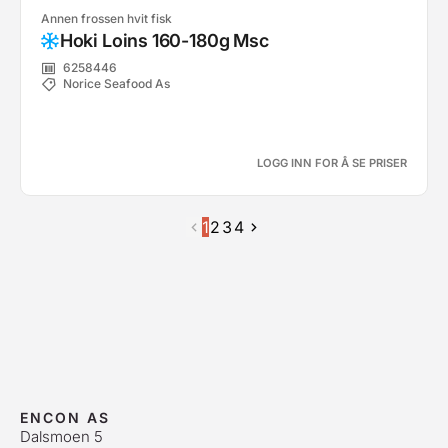
Annen frossen hvit fisk
Hoki Loins 160-180g Msc
6258446
Norice Seafood As
LOGG INN FOR Å SE PRISER
1
2
3
4
ENCON AS
Dalsmoen 5