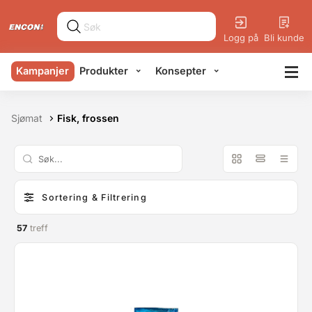
Logg på
Bli kunde
Kampanjer
Produkter
Konsepter
Sjømat
Fisk, frossen
Sortering & Filtrering
57
treff