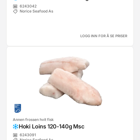
6243042
Norice Seafood As
LOGG INN FOR Å SE PRISER
Annen frossen hvit fisk
Hoki Loins 120-140g Msc
6243091
Norice Seafood As