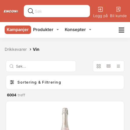
Logg på
Bli kunde
Kampanjer
Produkter
Konsepter
Drikkevarer
Vin
Sortering & Filtrering
6004
treff