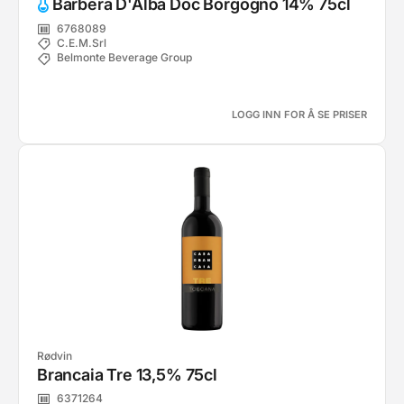
Barbera D'Alba Doc Borgogno 14% 75cl
6768089
C.E.M.Srl
Belmonte Beverage Group
LOGG INN FOR Å SE PRISER
Rødvin
Brancaia Tre 13,5% 75cl
6371264