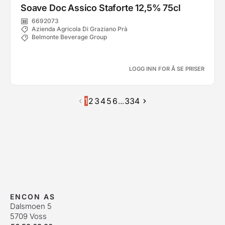
Soave Doc Assico Staforte 12,5% 75cl
6692073
Azienda Agricola Di Graziano Prà
Belmonte Beverage Group
LOGG INN FOR Å SE PRISER
1
2
3
4
5
6
...
334
ENCON AS
Dalsmoen 5
5709 Voss