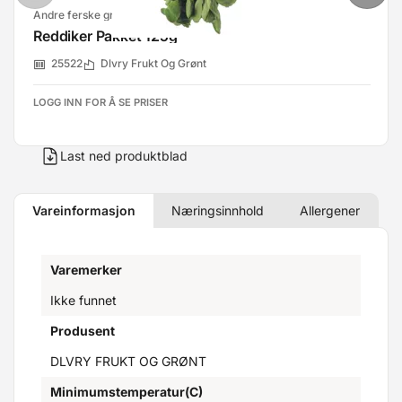
Andre ferske grønnsaker
Reddiker Pakket 125g
25522
Dlvry Frukt Og Grønt
LOGG INN FOR Å SE PRISER
Last ned produktblad
Vareinformasjon
Næringsinnhold
Allergener
Varemerker
Ikke funnet
Produsent
DLVRY FRUKT OG GRØNT
Minimumstemperatur(C)