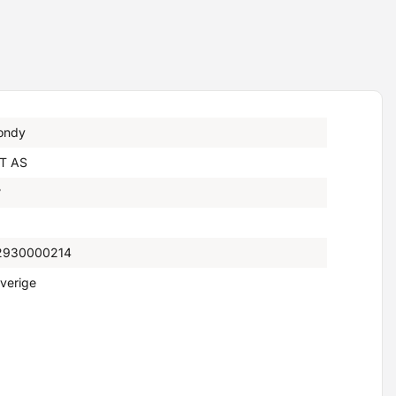
ondy
T AS
°
2930000214
verige