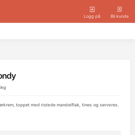
Logg på
Bli kunde
ondy
4kg
rem, toppet med ristede mandelflak, tines og serveres. 