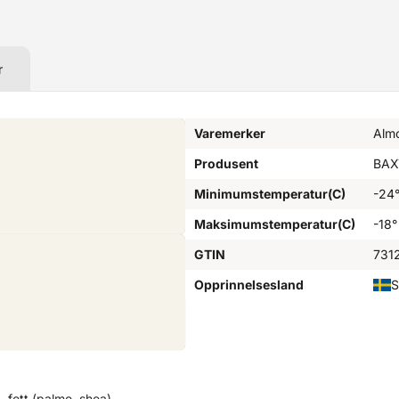
r
Varemerker
Alm
Produsent
BAX
Minimumstemperatur(C)
-24
Maksimumstemperatur(C)
-18°
GTIN
731
Opprinnelsesland
S
fett (palme, shea),