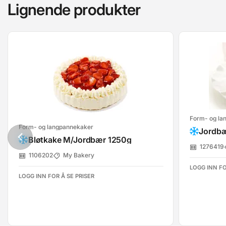
Lignende produkter
Form- og la
Form- og langpannekaker
Bløtkake M/Jordbær 1250g
1276419
1106202
My Bakery
LOGG INN FO
LOGG INN FOR Å SE PRISER