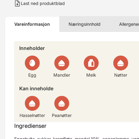
Last ned produktblad
Vareinformasjon
Næringsinnhold
Allergene
Inneholder
Egg
Mandler
Melk
Nøtter
Kan inneholde
Hasselnøtter
Peanøtter
Ingredienser
Eggehvite, sukker, kremfløte, mandel 10%, eggeplomme, veg. 