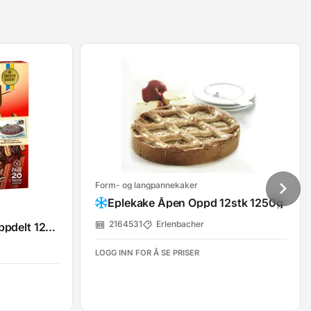
Form- og langpannekaker
Eplekake Åpen Oppd 12stk 1250g
2164531
Erlenbacher
Mandelkake M/Daim Oppdelt 12stk Almondy
LOGG INN FOR Å SE PRISER