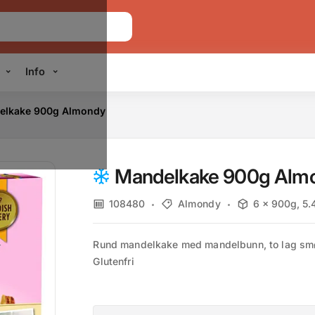
Info
elkake 900g Almondy
Mandelkake 900g Alm
108480
Almondy
6 x 900g, 5.
Rund mandelkake med mandelbunn, to lag smørk