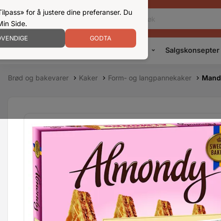
ilpass» for å justere dine preferanser. Du
Min Side.
VENDIGE
GODTA
Kampanjer
Produkter
Konsepter
Salgskonsepter
Brød og bakevarer
Kaker
Form- og langpannekaker
Mand