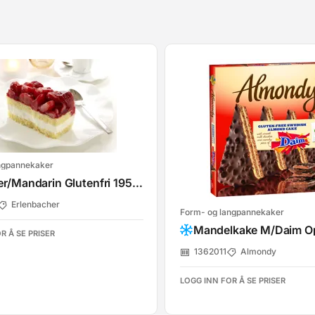
ngpannekaker
Jordbær/Mandarin Glutenfri 1950g
Erlenbacher
Form- og langpannekaker
R Å SE PRISER
1362011
Almondy
LOGG INN FOR Å SE PRISER