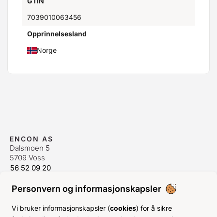
GTIN
7039010063456
Opprinnelsesland
Norge
ENCON AS
Dalsmoen 5
5709 Voss
56 52 09 20
postmaster@encon.no
Personvern og informasjonskapsler
ÅPNINGSTIDER ORDREKONTOR
Man-Fre:
08–16
Vi bruker informasjonskapsler (
cookies
) for å sikre
Lør-Søn:
Stengt