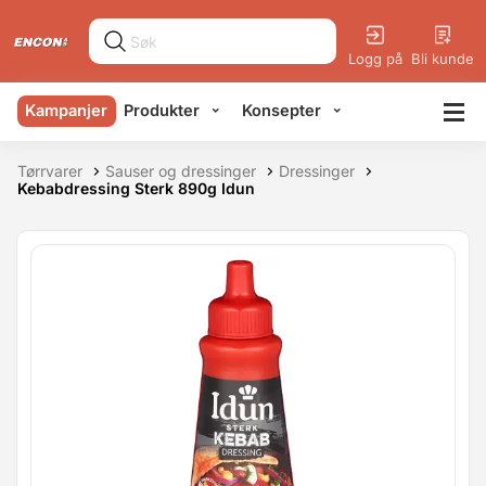
Logg på
Bli kunde
Kampanjer
Produkter
Konsepter
Tørrvarer
Sauser og dressinger
Dressinger
Kebabdressing Sterk 890g Idun