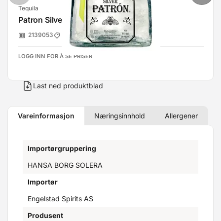
Tequila
Patron Silver Tequila 40% 70cl
2139053
Bacardi Norge
LOGG INN FOR Å SE PRISER
Last ned produktblad
Vareinformasjon
Næringsinnhold
Allergener
Importørgruppering
HANSA BORG SOLERA
Importør
Engelstad Spirits AS
Produsent