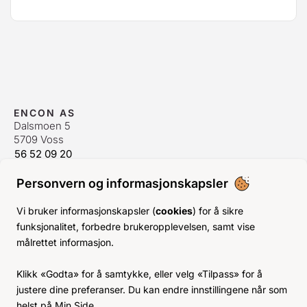
ENCON AS
Dalsmoen 5
5709 Voss
56 52 09 20
postmaster@encon.no
Personvern og informasjonskapsler
ÅPNINGSTIDER ORDREKONTOR
Man-Fre:
08–16
Vi bruker informasjonskapsler (
cookies
) for å sikre
Lør-Søn:
Stengt
funksjonalitet, forbedre brukeropplevelsen, samt vise
Helligdager:
Stengt
målrettet informasjon.
INFO
Klikk «Godta» for å samtykke, eller velg «Tilpass» for å
KJØPSVILKÅR
justere dine preferanser. Du kan endre innstillingene når som
BLI KUNDE
helst på Min Side.