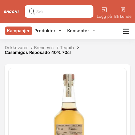
Logg på
Bli kunde
Kampanjer
Produkter
Konsepter
Drikkevarer
Brennevin
Tequila
Casamigos Reposado 40% 70cl