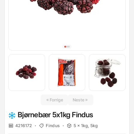
Forrige
Neste
Bjørnebær 5x1kg Findus
4216172
Findus
5 x 1kg, 5kg