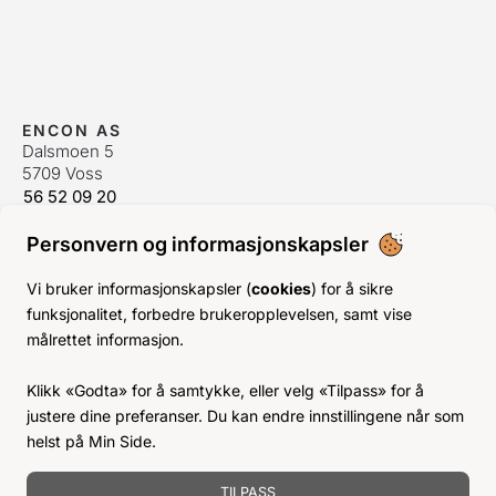
ENCON AS
Dalsmoen 5
5709 Voss
56 52 09 20
postmaster@encon.no
Personvern og informasjonskapsler
ÅPNINGSTIDER ORDREKONTOR
Man-Fre:
08–16
Vi bruker informasjonskapsler (
cookies
) for å sikre
Lør-Søn:
Stengt
funksjonalitet, forbedre brukeropplevelsen, samt vise
Helligdager:
Stengt
målrettet informasjon.
INFO
Klikk «Godta» for å samtykke, eller velg «Tilpass» for å
KJØPSVILKÅR
justere dine preferanser. Du kan endre innstillingene når som
BLI KUNDE
helst på Min Side.
KLIMA- OG MILJØPÅVIRKNING
TILPASS