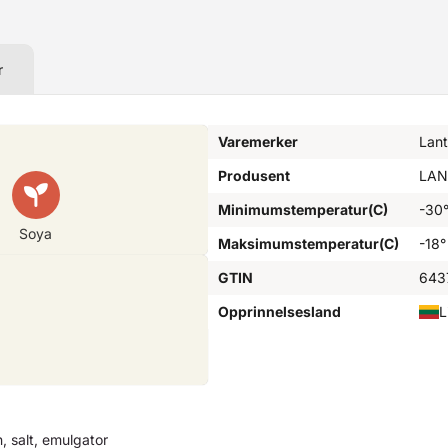
r
Varemerker
Lan
Produsent
LAN
Minimumstemperatur(C)
-30
Soya
Maksimumstemperatur(C)
-18°
GTIN
643
Opprinnelsesland
L
, salt, emulgator