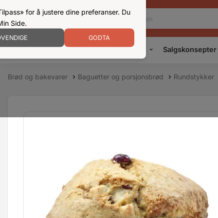
ilpass» for å justere dine preferanser. Du
Min Side.
VENDIGE
GODTA
Kampanjer
Produkter
Konsepter
Salgskonsepter
Brød og bakevarer
Baguetter og porsjonsbrød
Rundstykker