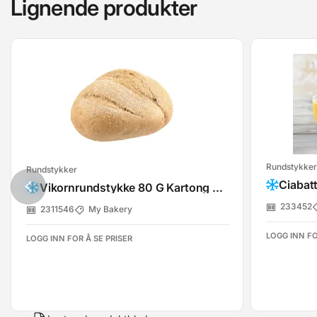
Lignende produkter
Rundstykker
Rundstykker
Ciabat
Vikornrundstykke 80 G Kartong 80 Stk
233452
2311546
My Bakery
LOGG INN FO
LOGG INN FOR Å SE PRISER