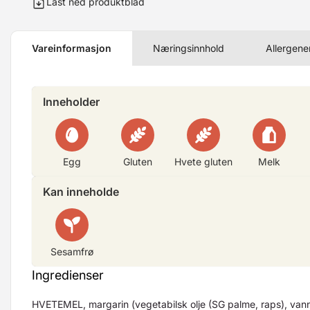
Last ned produktblad
Vareinformasjon
Næringsinnhold
Allergene
Inneholder
Egg
Gluten
Hvete gluten
Melk
Kan inneholde
Sesamfrø
Ingredienser
HVETEMEL, margarin (vegetabilsk olje (SG palme, raps), vann