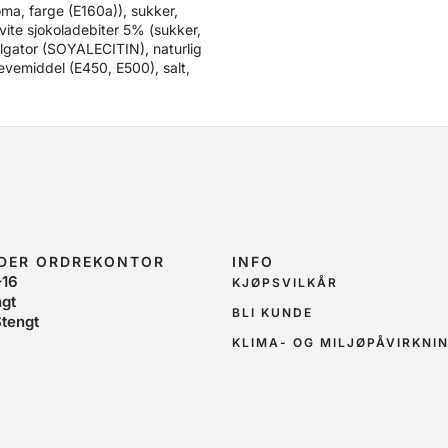
ma, farge (E160a)), sukker,
vite sjokoladebiter 5% (sukker,
tor (SOYALECITIN), naturlig
vemiddel (E450, E500), salt,
IDER ORDREKONTOR
INFO
–16
KJØPSVILKÅR
ngt
BLI KUNDE
tengt
KLIMA- OG MILJØPÅVIRKNI