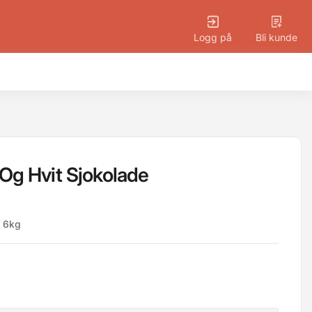
Logg på
Bli kunde
g Hvit Sjokolade
6kg