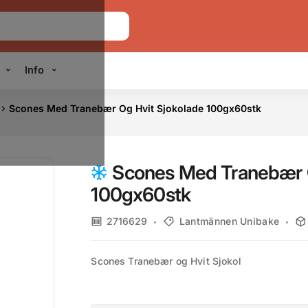
Info
Scones Med Tranebær Og Hvit Sjokolade 100gx60stk
Scones Med Tranebær O
100gx60stk
2716629
Lantmännen Unibake
Scones Tranebær og Hvit Sjokol