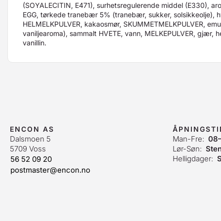
(SOYALECITIN, E471), surhetsregulerende middel (E330), aro
EGG, tørkede tranebær 5% (tranebær, sukker, solsikkeolje), h
HELMELKPULVER, kakaosmør, SKUMMETMELKPULVER, emulga
vaniljearoma), sammalt HVETE, vann, MELKEPULVER, gjær, he
vanillin.
ENCON AS
ÅPNINGST
Dalsmoen 5
Man-Fre:
08
5709 Voss
Lør-Søn:
Ste
Helligdager:
S
56 52 09 20
postmaster@encon.no