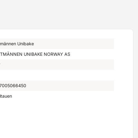
tmännen Unibake
TMÄNNEN UNIBAKE NORWAY AS
°
7005066450
itauen