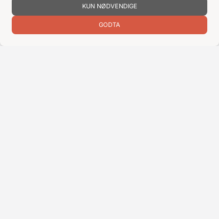
KUN NØDVENDIGE
ENCON AS
Dalsmoen 5
GODTA
5709 Voss
56 52 09 20
postmaster@encon.no
ÅPNINGSTIDER ORDREKONTOR
Man-Fre:
08–16
Lør-Søn:
Stengt
Helligdager:
Stengt
INFO
KJØPSVILKÅR
BLI KUNDE
KLIMA- OG MILJØPÅVIRKNING