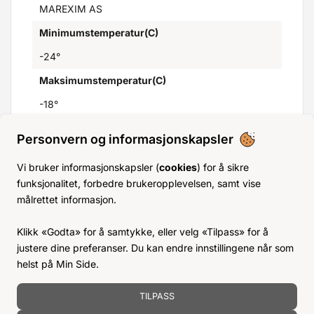
MAREXIM AS
Minimumstemperatur(C)
-24°
Maksimumstemperatur(C)
-18°
GTIN
Personvern og informasjonskapsler
5410683065046
Vi bruker informasjonskapsler (
cookies
) for å sikre
Opprinnelsesland
funksjonalitet, forbedre brukeropplevelsen, samt vise
målrettet informasjon.
Belgia
Klikk «Godta» for å samtykke, eller velg «Tilpass» for å
justere dine preferanser. Du kan endre innstillingene når som
helst på Min Side.
TILPASS