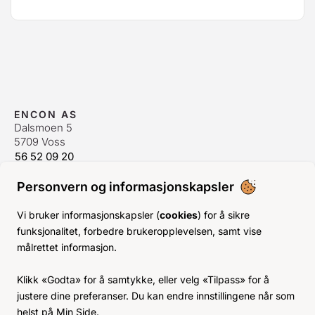
ENCON AS
Dalsmoen 5
5709 Voss
56 52 09 20
postmaster@encon.no
Personvern og informasjonskapsler
ÅPNINGSTIDER ORDREKONTOR
Man-Fre:
08–16
Vi bruker informasjonskapsler (
cookies
) for å sikre
Lør-Søn:
Stengt
funksjonalitet, forbedre brukeropplevelsen, samt vise
Helligdager:
Stengt
målrettet informasjon.
INFO
Klikk «Godta» for å samtykke, eller velg «Tilpass» for å
KJØPSVILKÅR
justere dine preferanser. Du kan endre innstillingene når som
BLI KUNDE
helst på Min Side.