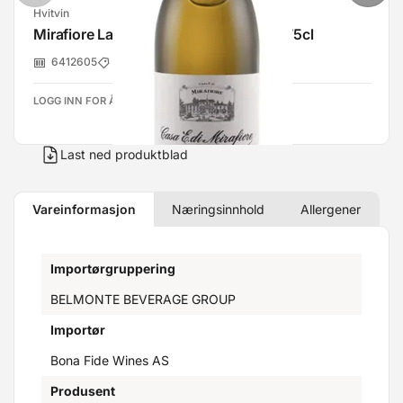
Hvitvin
Mirafiore Langhe Nascetta 2021 13% 75cl
6412605
Belmonte Beverage Group
LOGG INN FOR Å SE PRISER
Last ned produktblad
Vareinformasjon
Næringsinnhold
Allergener
Importørgruppering
BELMONTE BEVERAGE GROUP
Importør
Bona Fide Wines AS
Produsent