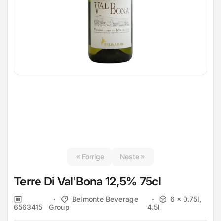
Forrige
Neste
Terre Di Val'Bona 12,5% 75cl
Belmonte Beverage
6 x 0.75l,
6563415
Group
4.5l