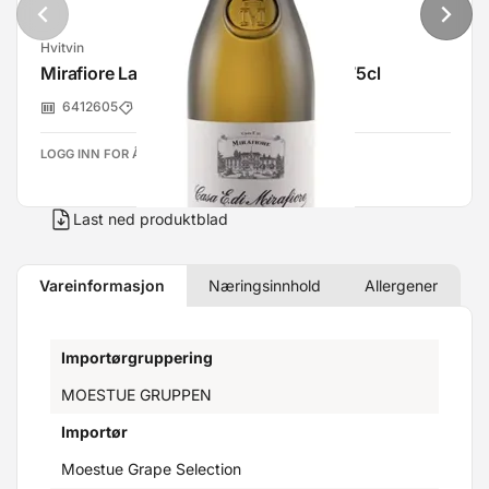
Hvitvin
Mirafiore Langhe Nascetta 2021 13% 75cl
6412605
Belmonte Beverage Group
LOGG INN FOR Å SE PRISER
Last ned produktblad
Vareinformasjon
Næringsinnhold
Allergener
Importørgruppering
MOESTUE GRUPPEN
Importør
Moestue Grape Selection