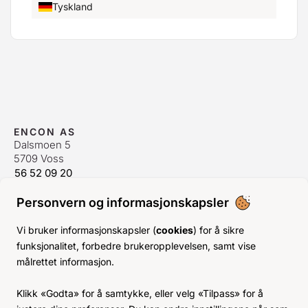
Tyskland
ENCON AS
Dalsmoen 5
5709 Voss
56 52 09 20
postmaster@encon.no
Personvern og informasjonskapsler
ÅPNINGSTIDER ORDREKONTOR
Man-Fre:
08–16
Vi bruker informasjonskapsler (
cookies
) for å sikre
Lør-Søn:
Stengt
funksjonalitet, forbedre brukeropplevelsen, samt vise
Helligdager:
Stengt
målrettet informasjon.
INFO
Klikk «Godta» for å samtykke, eller velg «Tilpass» for å
KJØPSVILKÅR