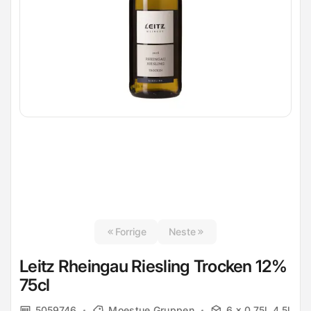
Forrige
Neste
Leitz Rheingau Riesling Trocken 12%
75cl
5059746
Moestue Gruppen
6 x 0.75l, 4.5l