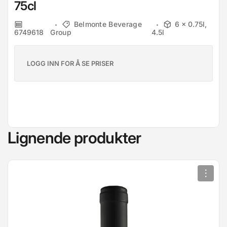
75cl
Belmonte Beverage
6 x 0.75l,
6749618
Group
4.5l
LOGG INN FOR Å SE PRISER
Lignende produkter