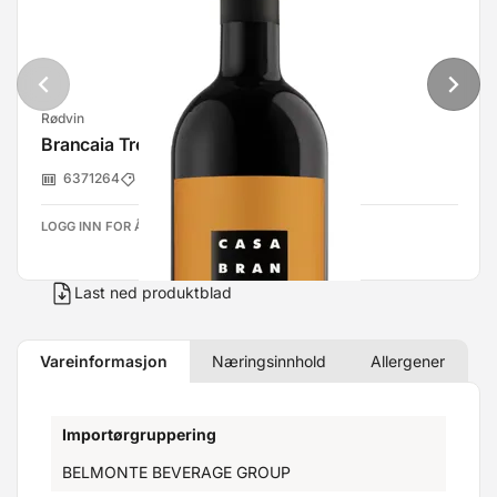
Rødvin
Brancaia Tre 13,5% 75cl
6371264
Belmonte Beverage Group
LOGG INN FOR Å SE PRISER
Last ned produktblad
Vareinformasjon
Næringsinnhold
Allergener
Importørgruppering
BELMONTE BEVERAGE GROUP