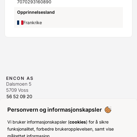
7070293160890
Opprinnelsesland
Frankrike
ENCON AS
Dalsmoen 5
5709 Voss
56 52 09 20
postmaster@encon.no
Personvern og informasjonskapsler
ÅPNINGSTIDER ORDREKONTOR
Man-Fre:
08–16
Vi bruker informasjonskapsler (
cookies
) for å sikre
Lør-Søn:
Stengt
funksjonalitet, forbedre brukeropplevelsen, samt vise
Helligdager:
Stengt
målrettet informasjon.