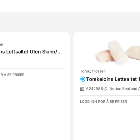
en
Torskeloins Lettsaltet Uten Skinn/Bein Msc 120/140
Torsk, frossen
R Å SE PRISER
6242986
Norice Seafood 
LOGG INN FOR Å SE PRISER