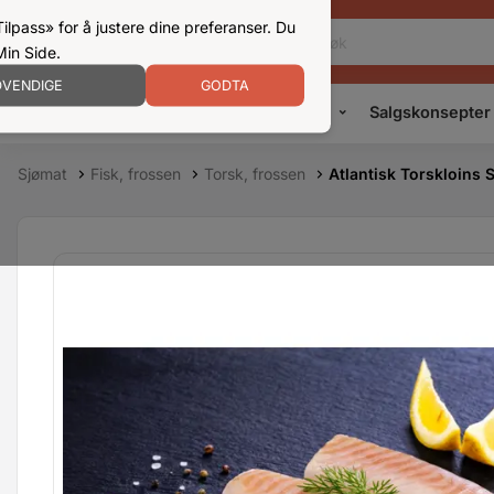
ilpass» for å justere dine preferanser. Du
Min Side.
VENDIGE
GODTA
Kampanjer
Produkter
Konsepter
Salgskonsepter
Sjømat
Fisk, frossen
Torsk, frossen
Atlantisk Torskloins 