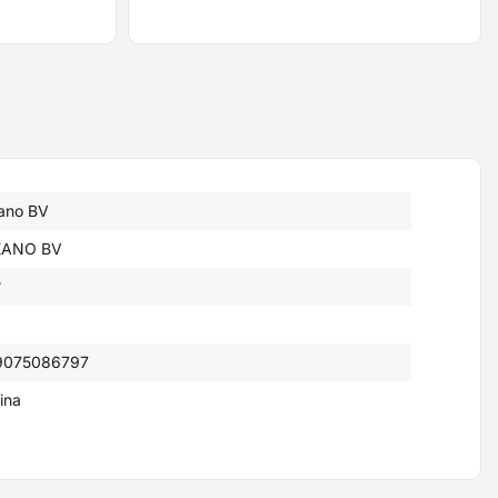
kano BV
KANO BV
°
9075086797
ina