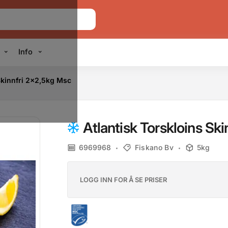
Info
Skinnfri 2x2,5kg Msc
Atlantisk Torskloins Sk
6969968
Fiskano Bv
5kg
LOGG INN FOR Å SE PRISER