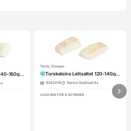
Torsk, frossen
Torskeloins Lettsaltet 120-140g Msc
Torskeloins Lettsaltet 140-160g Msc 2,5kg
6243018
Norice Seafood As
As
LOGG INN FOR Å SE PRISER