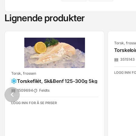
Lignende produkter
Torsk, fross
3515143
LOGG INN FO
Torsk, frossen
Torskefilét, Sk&Benf 125-300g 5kg
1509694
Feldts
LOGG INN FOR Å SE PRISER