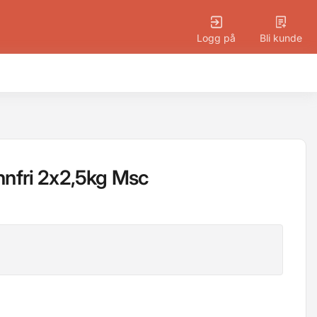
Logg på
Bli kunde
innfri 2x2,5kg Msc