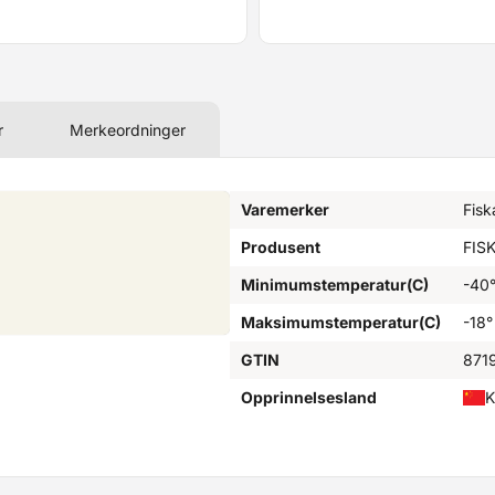
r
Merkeordninger
Varemerker
Fis
Produsent
FIS
Minimumstemperatur(C)
-40
Maksimumstemperatur(C)
-18°
GTIN
871
Opprinnelsesland
K