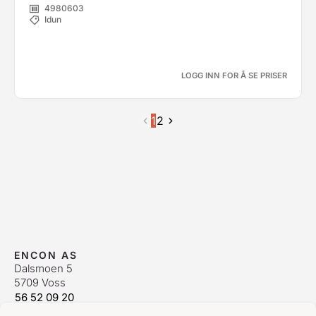
4980603
Idun
LOGG INN FOR Å SE PRISER
1
2
ENCON AS
Dalsmoen 5
5709 Voss
56 52 09 20
postmaster@encon.no