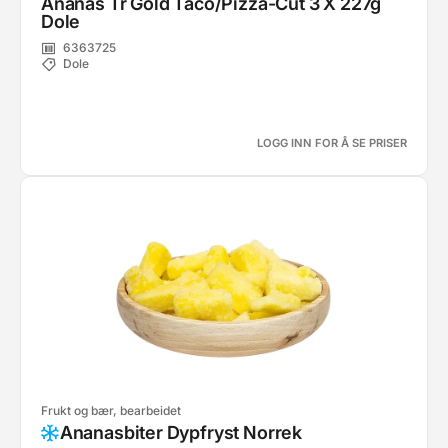
Ananas Tr Gold Taco/Pizza-Cut 3 X 227g
Dole
6363725
Dole
LOGG INN FOR Å SE PRISER
Frukt og bær, bearbeidet
Ananasbiter Dypfryst Norrek