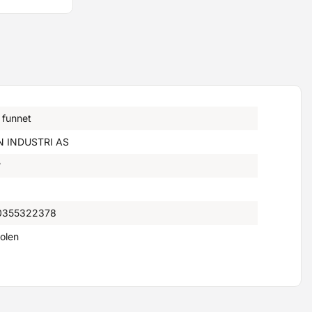
 funnet
N INDUSTRI AS
°
0355322378
olen