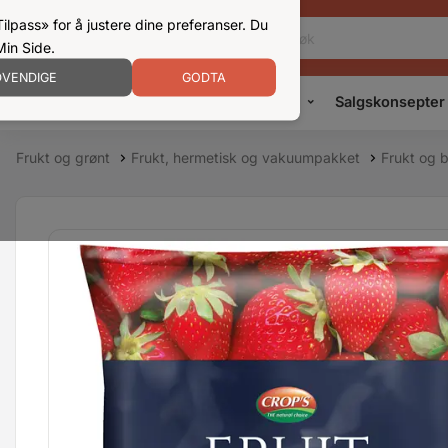
ilpass» for å justere dine preferanser. Du
Min Side.
VENDIGE
GODTA
Kampanjer
Produkter
Konsepter
Salgskonsepter
Frukt og grønt
Frukt, hermetisk og vakuumpakket
Frukt og 