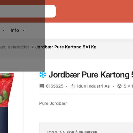
Info
bær, bearbeidet
Jordbær Pure Kartong 5x1 Kg
Jordbær Pure Kartong 
6165625
Idun Industri As
5 x 
Pure Jordbær
LOGG INN FOR Å SE PRISER