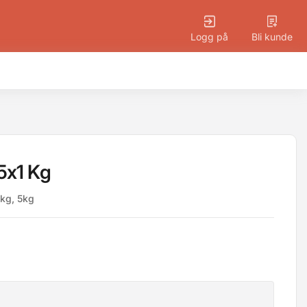
Logg på
Bli kunde
5x1 Kg
1kg, 5kg