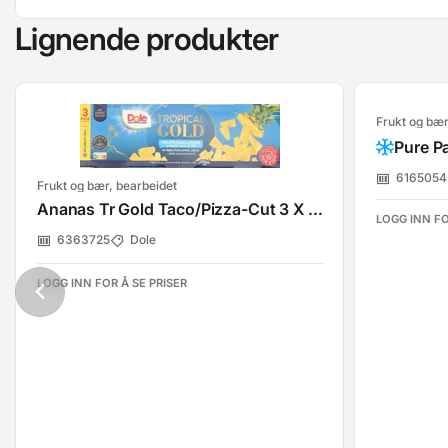
Lignende produkter
Frukt og bær
Pure P
6165054
Frukt og bær, bearbeidet
Ananas Tr Gold Taco/Pizza-Cut 3 X 227g Dole
LOGG INN FO
6363725
Dole
LOGG INN FOR Å SE PRISER