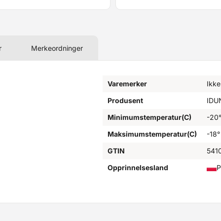
r
Merkeordninger
Varemerker
Ikke
Produsent
IDU
Minimumstemperatur(C)
-20
Maksimumstemperatur(C)
-18°
GTIN
541
Opprinnelsesland
P