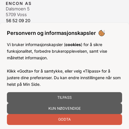
ENCON AS
Dalsmoen 5
5709 Voss
56 52 09 20
postmaster@encon.no
Personvern og informasjonskapsler
ÅPNINGSTIDER ORDREKONTOR
Man-Fre:
08–16
Vi bruker informasjonskapsler (
cookies
) for å sikre
Lør-Søn:
Stengt
funksjonalitet, forbedre brukeropplevelsen, samt vise
Helligdager:
Stengt
målrettet informasjon.
INFO
Klikk «Godta» for å samtykke, eller velg «Tilpass» for å
KJØPSVILKÅR
justere dine preferanser. Du kan endre innstillingene når som
BLI KUNDE
helst på Min Side.
KLIMA- OG MILJØPÅVIRKNING
TILPASS
KUN NØDVENDIGE
GODTA