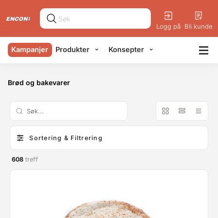
Logg på
Bli kunde
Kampanjer
Produkter
Konsepter
Brød og bakevarer
Sortering & Filtrering
608
treff