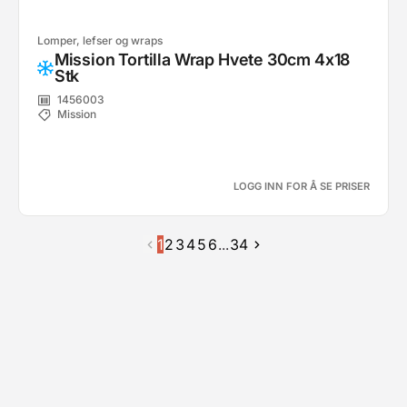
Lomper, lefser og wraps
Mission Tortilla Wrap Hvete 30cm 4x18
Stk
1456003
Mission
LOGG INN FOR Å SE PRISER
1
2
3
4
5
6
...
34