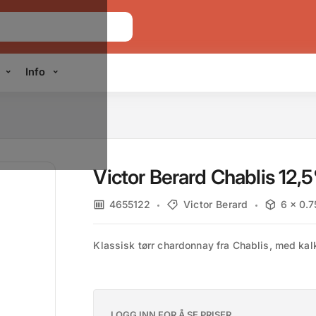
Info
Victor Berard Chablis 12,
4655122
Victor Berard
6 x 0.75
Klassisk tørr chardonnay fra Chablis, med kal
LOGG INN FOR Å SE PRISER