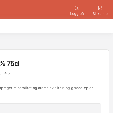
Logg på
Bli kunde
5% 75cl
l, 4.5l
kpreget mineralitet og aroma av sitrus og grønne epler.