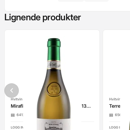
Lignende produkter
Hvitvin
Hvitvin
Mirafiore Langhe Nascetta 2021 13% 75cl
Terre Di 
6412605
Belmonte Beverage Group
6563415
LOGG INN FOR Å SE PRISER
LOGG INN FO