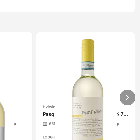
Hvitvin
75cl
Pasqua Capitoli Pinot Grigio 12% 75cl
ge Group
6596506
Belmonte Beverage Group
LOGG INN FOR Å SE PRISER