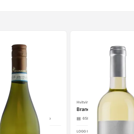
Hvitvin
Val'Bona 12,5% 75cl
Brancaia Il Bianco 12,5% 
Belmonte Beverage Group
6583702
Belmonte Bevera
R Å SE PRISER
LOGG INN FOR Å SE PRISER