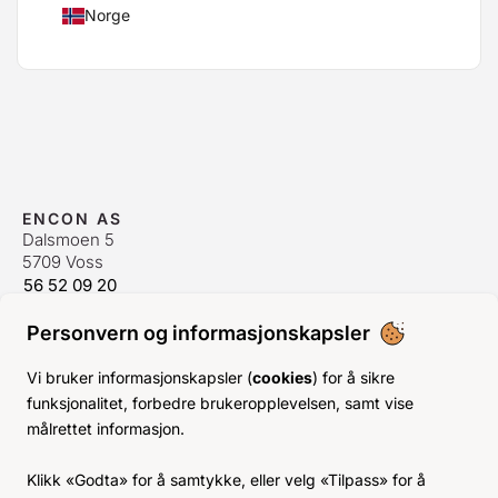
Norge
ENCON AS
Dalsmoen 5
5709 Voss
56 52 09 20
postmaster@encon.no
Personvern og informasjonskapsler
ÅPNINGSTIDER ORDREKONTOR
Man-Fre:
08–16
Vi bruker informasjonskapsler (
cookies
) for å sikre
Lør-Søn:
Stengt
funksjonalitet, forbedre brukeropplevelsen, samt vise
Helligdager:
Stengt
målrettet informasjon.
INFO
Klikk «Godta» for å samtykke, eller velg «Tilpass» for å
KJØPSVILKÅR