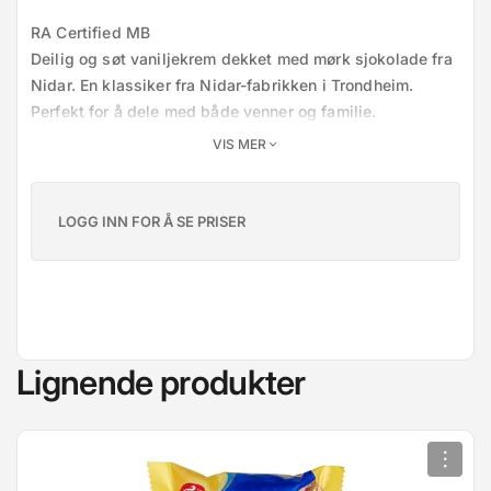
RA Certified MB

Deilig og søt vaniljekrem dekket med mørk sjokolade fra 
Nidar. En klassiker fra Nidar-fabrikken i Trondheim. 
Perfekt for å dele med både venner og familie. 
Sjokoladen er laget med kakao fra Rainforest Alliance-
VIS MER
sertifiserte gårder.
LOGG INN FOR Å SE PRISER
Lignende produkter