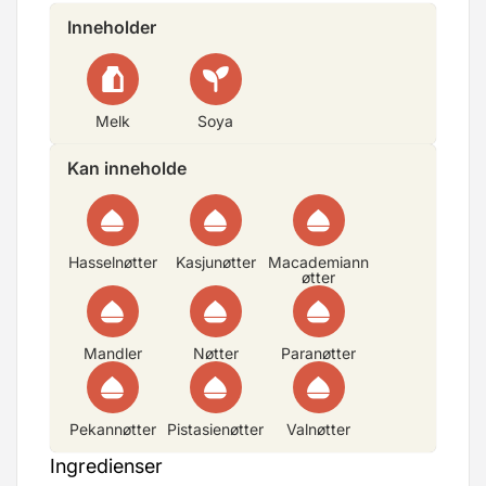
Inneholder
Melk
Soya
Kan inneholde
Hasselnøtter
Kasjunøtter
Macademiann
øtter
Mandler
Nøtter
Paranøtter
Pekannøtter
Pistasienøtter
Valnøtter
Ingredienser