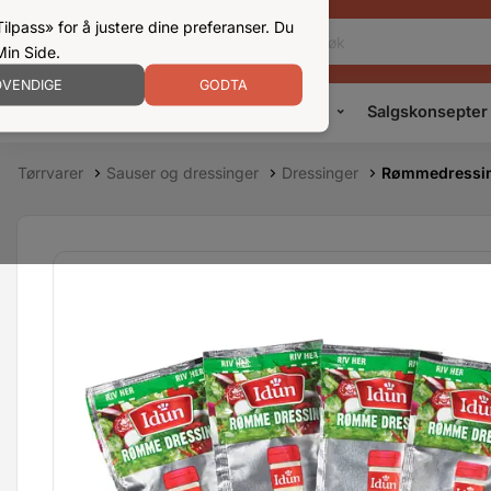
ilpass» for å justere dine preferanser. Du
Min Side.
VENDIGE
GODTA
Kampanjer
Produkter
Konsepter
Salgskonsepter
Tørrvarer
Sauser og dressinger
Dressinger
Rømmedressin