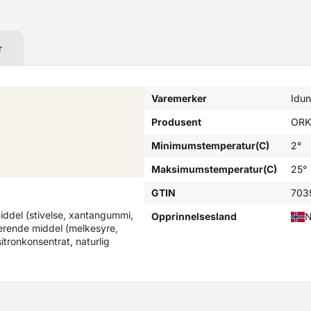
r
Varemerker
Idun
Produsent
ORK
Minimumstemperatur(C)
2°
Maksimumstemperatur(C)
25°
GTIN
703
middel (stivelse, xantangummi,
Opprinnelsesland
N
lerende middel (melkesyre,
sitronkonsentrat, naturlig