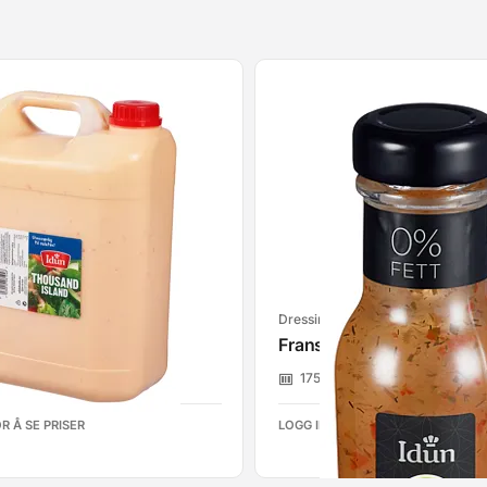
Dressinger
 Island 5kg Idun
Fransk Dressing 265g Id
Idun
1751999
Idun
R Å SE PRISER
LOGG INN FOR Å SE PRISER