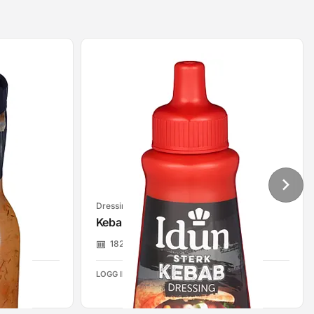
Dressinger
un
Kebabdressing Sterk 890g Idun
1826395
Idun
LOGG INN FOR Å SE PRISER