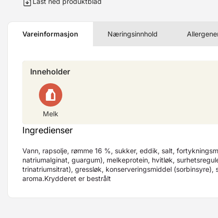
Last ned produktblad
Vareinformasjon
Næringsinnhold
Allergene
Inneholder
Melk
Ingredienser
Vann, rapsolje, rømme 16 %, sukker, eddik, salt, fortyknings
natriumalginat, guargum), melkeprotein, hvitløk, surhetsregu
trinatriumsitrat), gressløk, konserveringsmiddel (sorbinsyre), 
aroma.Krydderet er bestrålt