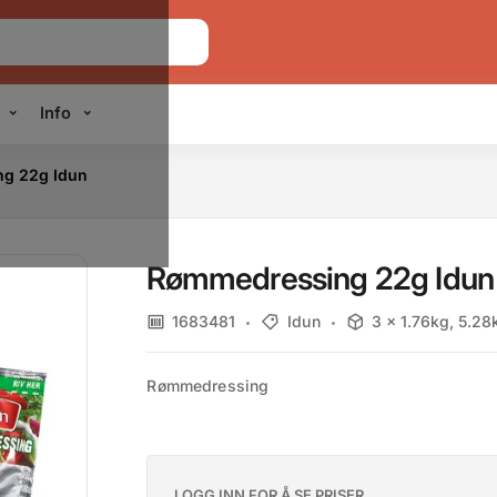
Info
g 22g Idun
Rømmedressing 22g Idun
1683481
Idun
3 x 1.76kg, 5.28
Rømmedressing
LOGG INN FOR Å SE PRISER