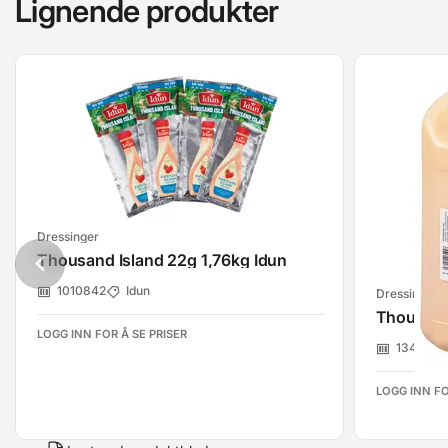
Lignende produkter
Dressinger
Thousand Island 22g 1,76kg Idun
1010842
Idun
Dressinger
Thousand
LOGG INN FOR Å SE PRISER
1345974
LOGG INN FO