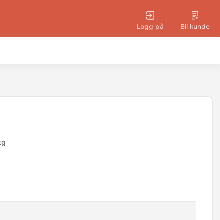
Logg på
Bli kunde
kg