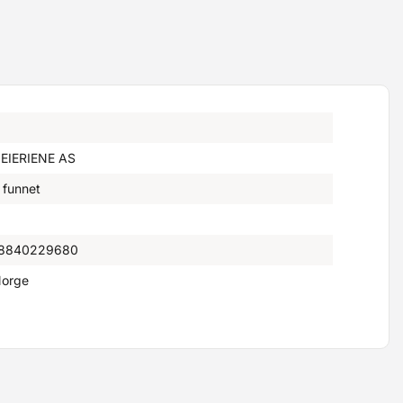
EIERIENE AS
 funnet
8840229680
orge