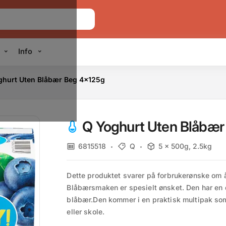
Info
ghurt Uten Blåbær Beg 4x125g
Q Yoghurt Uten Blåbær
6815518
Q
5 x 500g, 2.5kg
Dette produktet svarer på forbrukerønske om å
Blåbærsmaken er spesielt ønsket. Den har en d
blåbær.Den kommer i en praktisk multipak som e
eller skole.