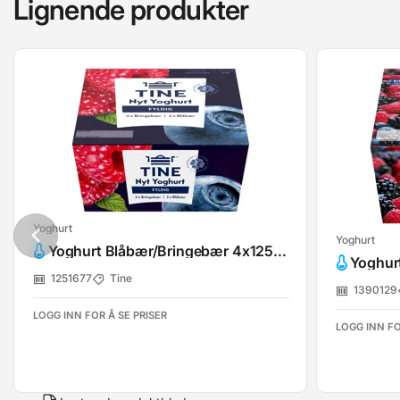
Lignende produkter
Yoghurt
Yoghurt
Yoghurt Blåbær/Bringebær 4x125g Tine
Yoghur
1251677
Tine
1390129
LOGG INN FOR Å SE PRISER
LOGG INN FO