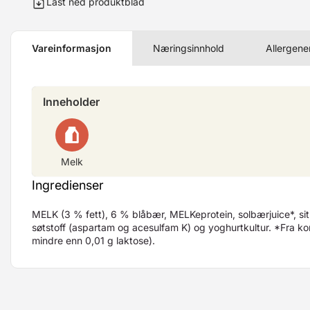
Last ned produktblad
Vareinformasjon
Næringsinnhold
Allergene
Inneholder
Melk
Ingredienser
MELK (3 % fett), 6 % blåbær, MELKeprotein, solbærjuice*, sitr
søtstoff (aspartam og acesulfam K) og yoghurtkultur. *Fra kon
mindre enn 0,01 g laktose).