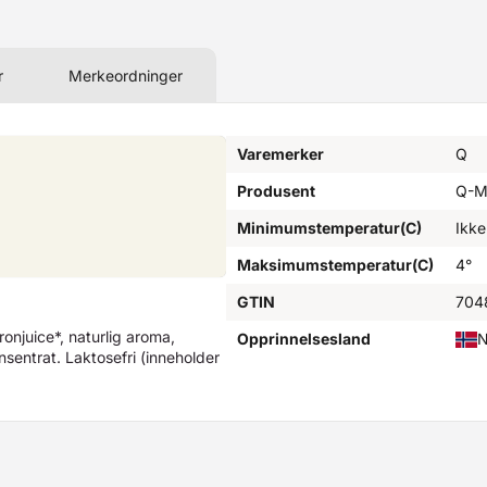
r
Merkeordninger
Varemerker
Q
Produsent
Q-M
Minimumstemperatur(C)
Ikke
Maksimumstemperatur(C)
4°
GTIN
704
onjuice*, naturlig aroma,
Opprinnelsesland
N
sentrat. Laktosefri (inneholder