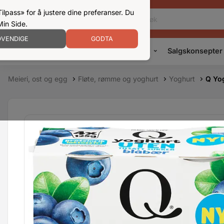
ilpass» for å justere dine preferanser. Du
Min Side.
VENDIGE
GODTA
Kampanjer
Produkter
Konsepter
Salgskonsepter
Meieri, ost og egg
Fløte, rømme og yoghurt
Yoghurt
Q Yo