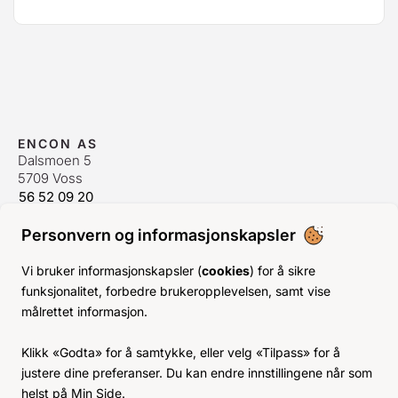
ENCON AS
Dalsmoen 5
5709 Voss
56 52 09 20
postmaster@encon.no
Personvern og informasjonskapsler
ÅPNINGSTIDER ORDREKONTOR
Man-Fre:
08–16
Vi bruker informasjonskapsler (
cookies
) for å sikre
Lør-Søn:
Stengt
funksjonalitet, forbedre brukeropplevelsen, samt vise
Helligdager:
Stengt
målrettet informasjon.
INFO
Klikk «Godta» for å samtykke, eller velg «Tilpass» for å
KJØPSVILKÅR
justere dine preferanser. Du kan endre innstillingene når som
BLI KUNDE
helst på Min Side.