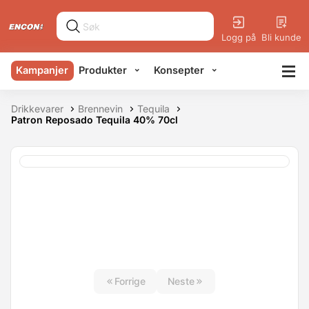
Logg på
Bli kunde
Kampanjer
Produkter
Konsepter
Drikkevarer
Brennevin
Tequila
Patron Reposado Tequila 40% 70cl
Forrige
Neste