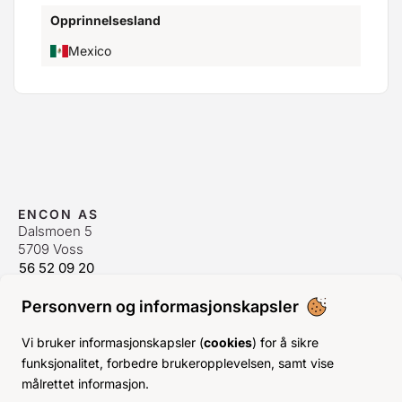
Opprinnelsesland
Mexico
ENCON AS
Dalsmoen 5
5709 Voss
56 52 09 20
postmaster@encon.no
Personvern og informasjonskapsler
ÅPNINGSTIDER ORDREKONTOR
Man-Fre:
08–16
Vi bruker informasjonskapsler (
cookies
) for å sikre
Lør-Søn:
Stengt
funksjonalitet, forbedre brukeropplevelsen, samt vise
Helligdager:
Stengt
målrettet informasjon.