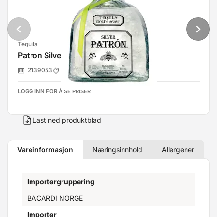
Tequila
Patron Silver Tequila 40% 70cl
2139053
Bacardi Norge
LOGG INN FOR Å SE PRISER
Last ned produktblad
Vareinformasjon
Næringsinnhold
Allergener
Importørgruppering
BACARDI NORGE
Importør