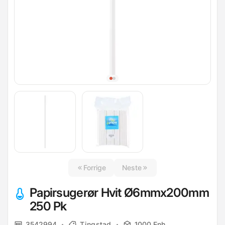
Forrige
Neste
Papirsugerør Hvit Ø6mmx200mm
250 Pk
3542994
Tingstad
1000 Enh