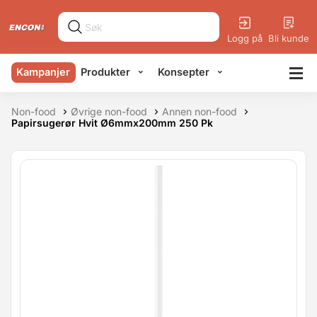
Logg på
Bli kunde
Kampanjer
Produkter
Konsepter
Non-food
Øvrige non-food
Annen non-food
Papirsugerør Hvit Ø6mmx200mm 250 Pk