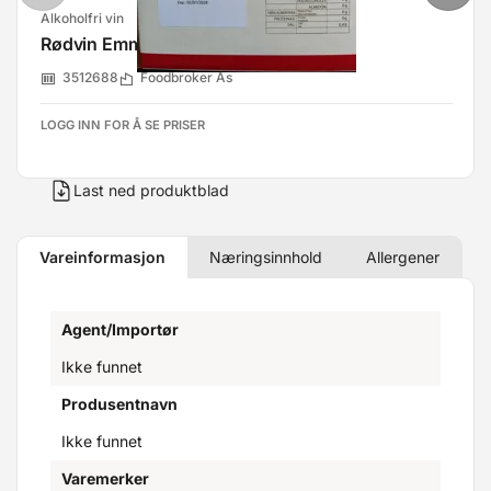
Alkoholfri vin
Rødvin Emmery 0% Alk. 5l Bib
3512688
Foodbroker As
LOGG INN FOR Å SE PRISER
Last ned produktblad
Vareinformasjon
Næringsinnhold
Allergener
Agent/Importør
Ikke funnet
Produsentnavn
Ikke funnet
Varemerker