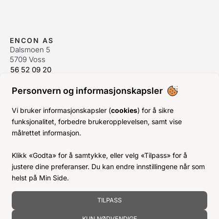
ENCON AS
Dalsmoen 5
5709 Voss
56 52 09 20
postmaster@encon.no
Personvern og informasjonskapsler
ÅPNINGSTIDER ORDREKONTOR
Man-Fre:
08–16
Vi bruker informasjonskapsler (
cookies
) for å sikre
Lør-Søn:
Stengt
funksjonalitet, forbedre brukeropplevelsen, samt vise
Helligdager:
Stengt
målrettet informasjon.
INFO
Klikk «Godta» for å samtykke, eller velg «Tilpass» for å
KJØPSVILKÅR
justere dine preferanser. Du kan endre innstillingene når som
BLI KUNDE
helst på Min Side.
KLIMA- OG MILJØPÅVIRKNING
TILPASS
KUN NØDVENDIGE