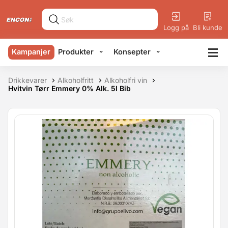
Logg på
Bli kunde
Kampanjer
Produkter
Konsepter
Drikkevarer
Alkoholfritt
Alkoholfri vin
Hvitvin Tørr Emmery 0% Alk. 5l Bib