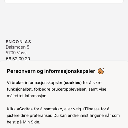
ENCON AS
Dalsmoen 5
5709 Voss
56 52 09 20
postmaster@encon.no
Personvern og informasjonskapsler
ÅPNINGSTIDER ORDREKONTOR
Man-Fre:
08–16
Vi bruker informasjonskapsler (
cookies
) for å sikre
Lør-Søn:
Stengt
funksjonalitet, forbedre brukeropplevelsen, samt vise
Helligdager:
Stengt
målrettet informasjon.
INFO
Klikk «Godta» for å samtykke, eller velg «Tilpass» for å
KJØPSVILKÅR
justere dine preferanser. Du kan endre innstillingene når som
BLI KUNDE
helst på Min Side.
KLIMA- OG MILJØPÅVIRKNING