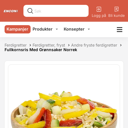
Logg på
Bli kunde
Kampanjer
Produkter
Konsepter
Ferdigretter
Ferdigretter, fryst
Andre fryste ferdigretter
Fullkornsris Med Grønnsaker Norrek