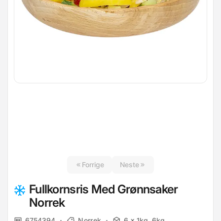
Forrige
Neste
Fullkornsris Med Grønnsaker
Norrek
6754394
Norrek
6 x 1kg, 6kg