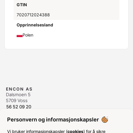
GTIN
7020712024388
Opprinnelsesland
Polen
ENCON AS
Dalsmoen 5
5709 Voss
56 52 09 20
postmaster@encon.no
Personvern og informasjonskapsler
ÅPNINGSTIDER ORDREKONTOR
Man-Fre:
08–16
Vi bruker informasjonskapsler (
cookies
) for å sikre