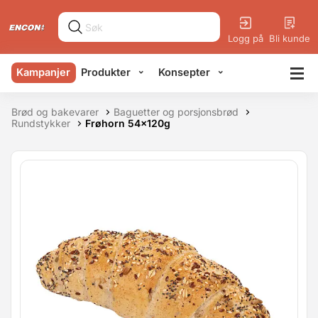
Logg på
Bli kunde
Kampanjer
Produkter
Konsepter
Brød og bakevarer
Baguetter og porsjonsbrød
Rundstykker
Frøhorn 54x120g