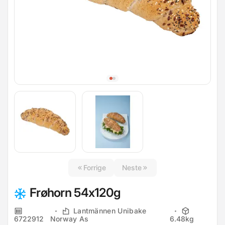
Forrige
Neste
Frøhorn 54x120g
Lantmännen Unibake
6722912
Norway As
6.48kg