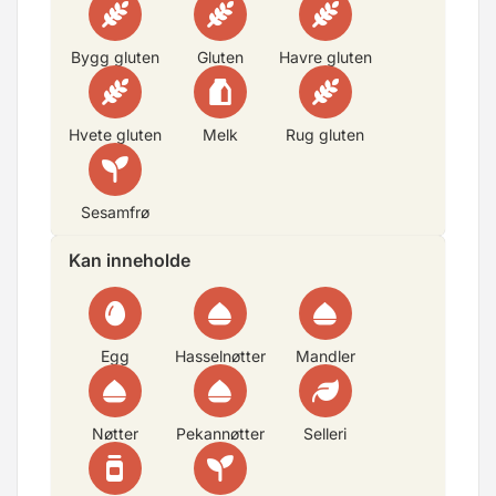
Bygg gluten
Gluten
Havre gluten
Hvete gluten
Melk
Rug gluten
Sesamfrø
Kan inneholde
Egg
Hasselnøtter
Mandler
Nøtter
Pekannøtter
Selleri