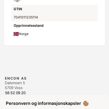
-18°
GTIN
7041011235114
Opprinnelsesland
Norge
ENCON AS
Dalsmoen 5
5709 Voss
56 52 09 20
postmaster@encon.no
Personvern og informasjonskapsler
ÅPNINGSTIDER ORDREKONTOR