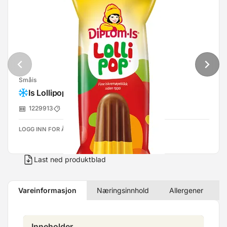
Småis
Is Lollipop 0,063l Diplom-Is
1229913
Diplom-Is
LOGG INN FOR Å SE PRISER
Last ned produktblad
Vareinformasjon
Næringsinnhold
Allergener
Inneholder