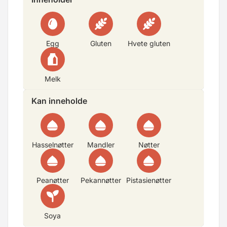
Egg
Gluten
Hvete gluten
Melk
Kan inneholde
Hasselnøtter
Mandler
Nøtter
Peanøtter
Pekannøtter
Pistasienøtter
Soya