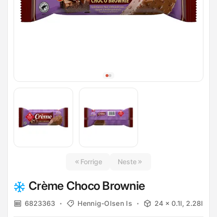
Forrige
Neste
Crème Choco Brownie
6823363
Hennig-Olsen Is
24 x 0.1l, 2.28l