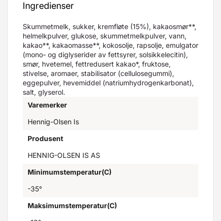
Ingredienser
Skummetmelk, sukker, kremfløte (15%), kakaosmør**,
helmelkpulver, glukose, skummetmelkpulver, vann,
kakao**, kakaomasse**, kokosolje, rapsolje, emulgator
(mono- og diglyserider av fettsyrer, solsikkelecitin),
smør, hvetemel, fettredusert kakao*, fruktose,
stivelse, aromaer, stabilisator (cellulosegummi),
eggepulver, hevemiddel (natriumhydrogenkarbonat),
salt, glyserol.
Varemerker
Hennig-Olsen Is
Produsent
HENNIG-OLSEN IS AS
Minimumstemperatur(C)
-35°
Maksimumstemperatur(C)