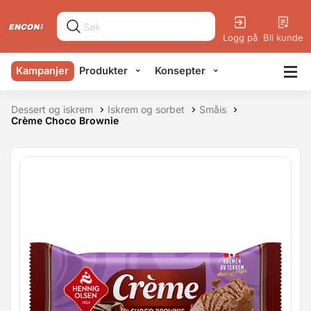
Logg på
Bli kunde
Kampanjer
Produkter
Konsepter
Dessert og iskrem
Iskrem og sorbet
Småis
Crème Choco Brownie