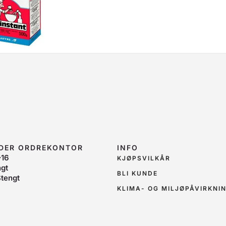
IDER ORDREKONTOR
INFO
–16
KJØPSVILKÅR
ngt
BLI KUNDE
tengt
KLIMA- OG MILJØPÅVIRKNI