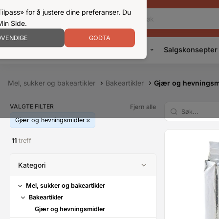
ilpass» for å justere dine preferanser. Du
Min Side.
VENDIGE
GODTA
Kampanjer
Produkter
Konsepter
Salgskonsepter
Mel, sukker og bakeartikler
Bakeartikler
Gjær og hevningsm
VALGTE FILTER
Fjern alle
Gjær og hevningsmidler
11
treff
Kategori
Mel, sukker og bakeartikler
Bakeartikler
Gjær og hevningsmidler