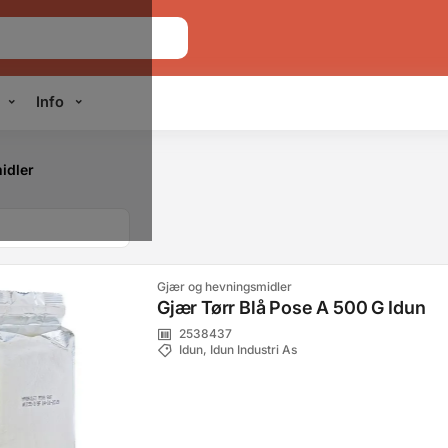
Info
idler
Gjær og hevningsmidler
Gjær Tørr Blå Pose A 500 G Idun
2538437
Idun, Idun Industri As