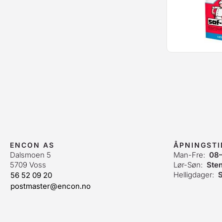
ENCON AS
ÅPNINGST
Dalsmoen 5
Man-Fre:
08
5709 Voss
Lør-Søn:
Ste
Helligdager:
S
56 52 09 20
postmaster@encon.no