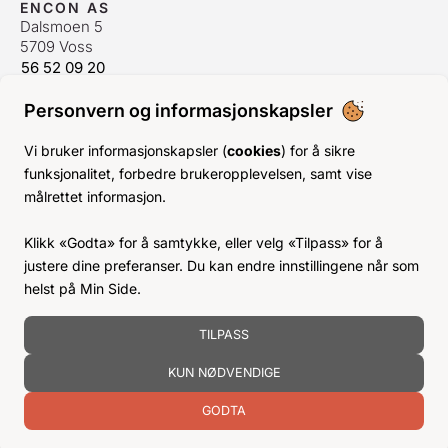
ENCON AS
Dalsmoen 5
5709 Voss
56 52 09 20
postmaster@encon.no
Personvern og informasjonskapsler
ÅPNINGSTIDER ORDREKONTOR
Man-Fre:
08–16
Vi bruker informasjonskapsler (
cookies
) for å sikre
Lør-Søn:
Stengt
funksjonalitet, forbedre brukeropplevelsen, samt vise
Helligdager:
Stengt
målrettet informasjon.
INFO
Klikk «Godta» for å samtykke, eller velg «Tilpass» for å
KJØPSVILKÅR
justere dine preferanser. Du kan endre innstillingene når som
BLI KUNDE
helst på Min Side.
KLIMA- OG MILJØPÅVIRKNING
TILPASS
KUN NØDVENDIGE
GODTA