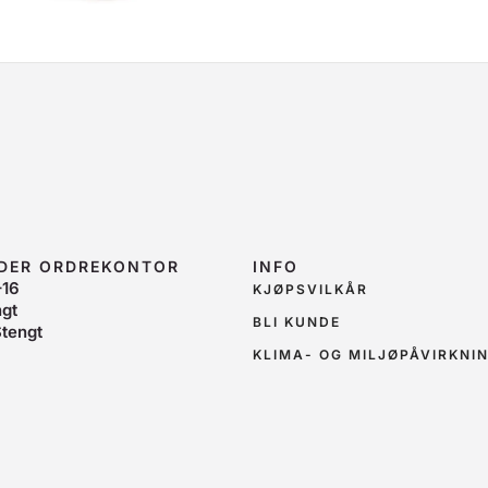
IDER ORDREKONTOR
INFO
–16
KJØPSVILKÅR
ngt
BLI KUNDE
tengt
KLIMA- OG MILJØPÅVIRKNI