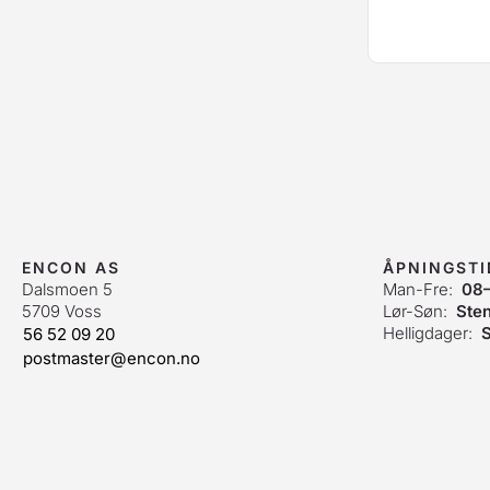
ENCON AS
ÅPNINGST
Dalsmoen 5
Man-Fre:
08
5709 Voss
Lør-Søn:
Ste
Helligdager:
S
56 52 09 20
postmaster@encon.no