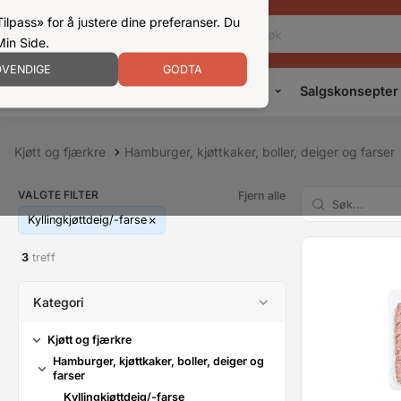
ilpass» for å justere dine preferanser. Du
Min Side.
VENDIGE
GODTA
Kampanjer
Produkter
Konsepter
Salgskonsepter
Kjøtt og fjærkre
Hamburger, kjøttkaker, boller, deiger og farser
VALGTE FILTER
Fjern alle
Kyllingkjøttdeig/-farse
3
treff
Kategori
Kjøtt og fjærkre
Hamburger, kjøttkaker, boller, deiger og
farser
Kyllingkjøttdeig/-farse