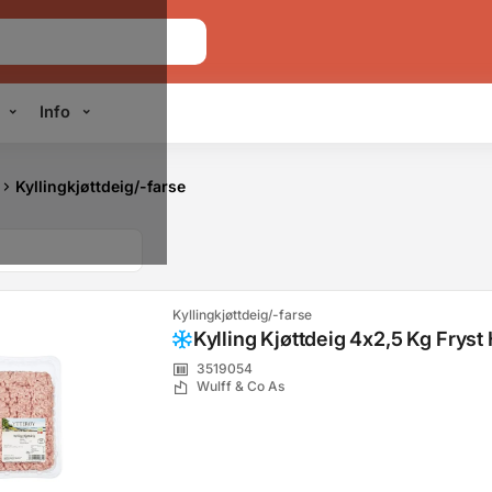
Info
Kyllingkjøttdeig/-farse
Kyllingkjøttdeig/-farse
Kylling Kjøttdeig 4x2,5 Kg Fryst 
3519054
Wulff & Co As