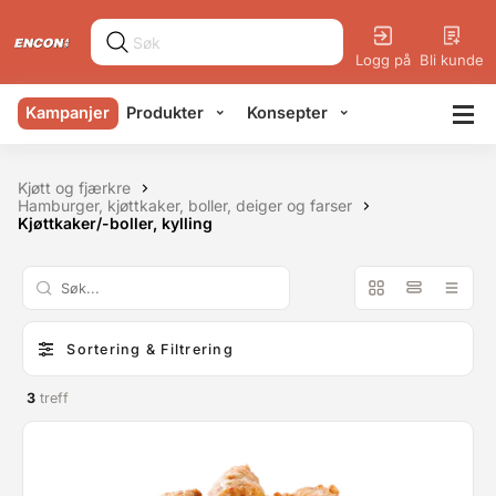
Logg på
Bli kunde
Kampanjer
Produkter
Konsepter
Kjøtt og fjærkre
Hamburger, kjøttkaker, boller, deiger og farser
Kjøttkaker/-boller, kylling
Sortering & Filtrering
3
treff