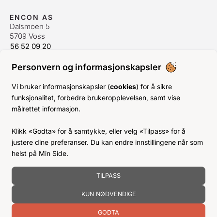
ENCON AS
Dalsmoen 5
5709 Voss
56 52 09 20
postmaster@encon.no
Personvern og informasjonskapsler
ÅPNINGSTIDER ORDREKONTOR
Man-Fre:
08–16
Vi bruker informasjonskapsler (
cookies
) for å sikre
Lør-Søn:
Stengt
funksjonalitet, forbedre brukeropplevelsen, samt vise
Helligdager:
Stengt
målrettet informasjon.
INFO
Klikk «Godta» for å samtykke, eller velg «Tilpass» for å
KJØPSVILKÅR
justere dine preferanser. Du kan endre innstillingene når som
BLI KUNDE
helst på Min Side.
KLIMA- OG MILJØPÅVIRKNING
TILPASS
KUN NØDVENDIGE
GODTA