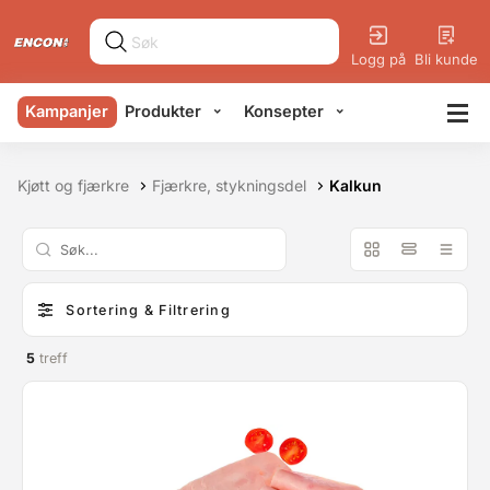
Logg på
Bli kunde
Kampanjer
Produkter
Konsepter
Kjøtt og fjærkre
Fjærkre, stykningsdel
Kalkun
Sortering & Filtrering
5
treff