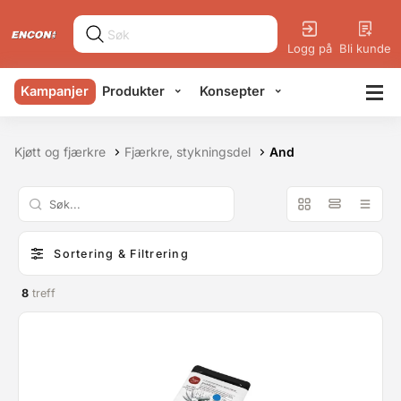
Logg på
Bli kunde
Kampanjer
Produkter
Konsepter
Kjøtt og fjærkre
Fjærkre, stykningsdel
And
Sortering & Filtrering
8
treff