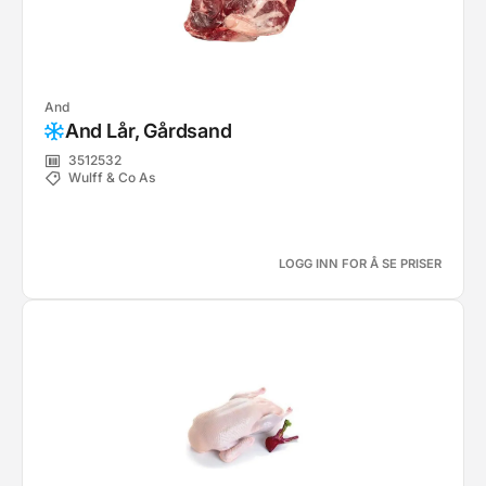
And
And Lår, Gårdsand
3512532
Wulff & Co As
LOGG INN FOR Å SE PRISER