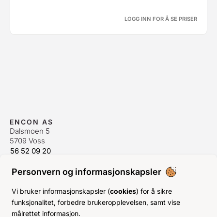
LOGG INN FOR Å SE PRISER
ENCON AS
Dalsmoen 5
5709 Voss
56 52 09 20
postmaster@encon.no
Personvern og informasjonskapsler
ÅPNINGSTIDER ORDREKONTOR
Man-Fre:
08–16
Vi bruker informasjonskapsler (
cookies
) for å sikre
Lør-Søn:
Stengt
funksjonalitet, forbedre brukeropplevelsen, samt vise
Helligdager:
Stengt
målrettet informasjon.