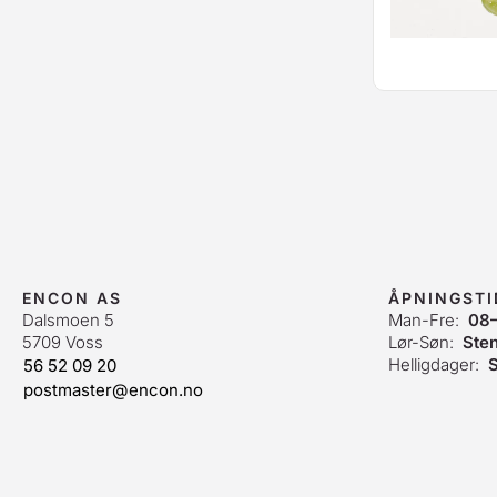
ENCON AS
ÅPNINGST
Dalsmoen 5
Man-Fre:
08
5709 Voss
Lør-Søn:
Ste
Helligdager:
S
56 52 09 20
postmaster@encon.no