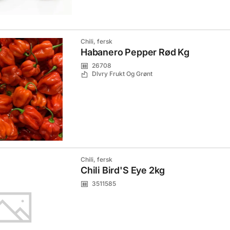
Chili, fersk
Habanero Pepper Rød Kg
26708
Dlvry Frukt Og Grønt
Chili, fersk
Chili Bird'S Eye 2kg
3511585