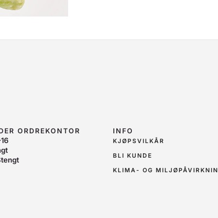
IDER ORDREKONTOR
INFO
–16
KJØPSVILKÅR
ngt
BLI KUNDE
tengt
KLIMA- OG MILJØPÅVIRKNI