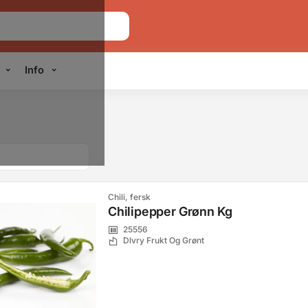
Info
Chili, fersk
Chilipepper Grønn Kg
25556
Dlvry Frukt Og Grønt