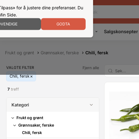
ilpass» for å justere dine preferanser. Du
Min Side.
VENDIGE
GODTA
Kampanjer
Produkter
Konsepter
Salgskonsepter
Frukt og grønt
Grønnsaker, ferske
Chili, fersk
VALGTE FILTER
Fjern alle
Chili, fersk
7
treff
Kategori
Frukt og grønt
Grønnsaker, ferske
Chili, fersk