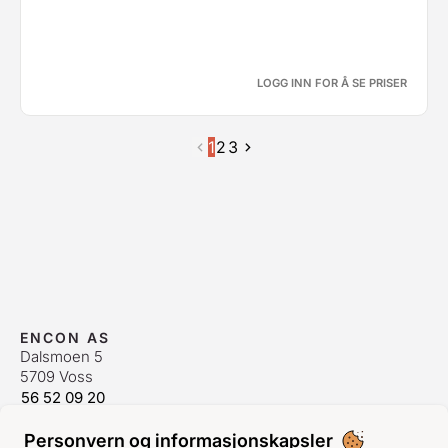
LOGG INN FOR Å SE PRISER
1
2
3
ENCON AS
Dalsmoen 5
5709 Voss
56 52 09 20
postmaster@encon.no
Personvern og informasjonskapsler