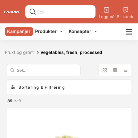
Logg på
Bli kunde
Kampanjer
Produkter
Konsepter
Frukt og grønt
Vegetables, fresh, processed
Sortering & Filtrering
39
treff