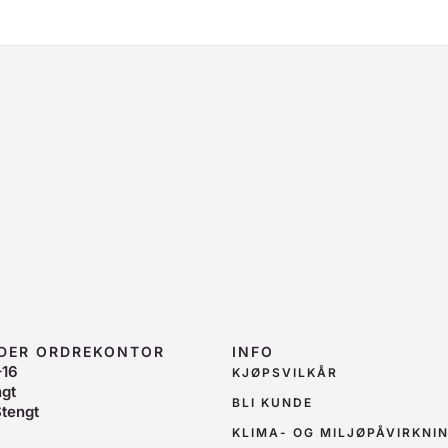
IDER ORDREKONTOR
INFO
–16
KJØPSVILKÅR
ngt
BLI KUNDE
tengt
KLIMA- OG MILJØPÅVIRKNI