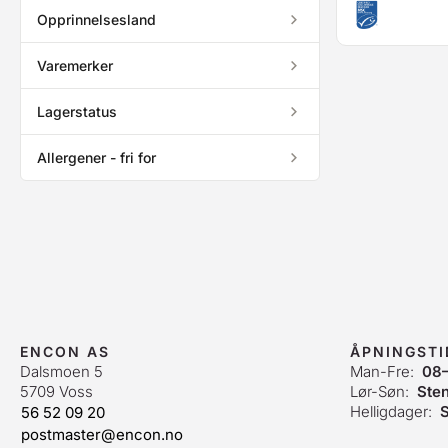
Opprinnelsesland
Varemerker
Lagerstatus
Allergener - fri for
ENCON AS
ÅPNINGST
Dalsmoen 5
Man-Fre:
08
5709 Voss
Lør-Søn:
Ste
Helligdager:
S
56 52 09 20
postmaster@encon.no