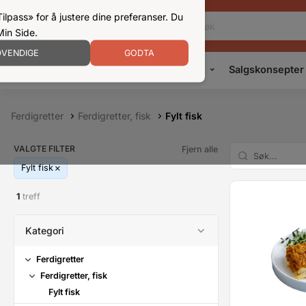
ilpass» for å justere dine preferanser. Du
Min Side.
VENDIGE
GODTA
Kampanjer
Produkter
Konsepter
Salgskonsepter
Ferdigretter
Ferdigretter, fisk
Fylt fisk
VALGTE FILTER
Fjern alle
Fylt fisk
1
treff
Kategori
Ferdigretter
Ferdigretter, fisk
Fylt fisk