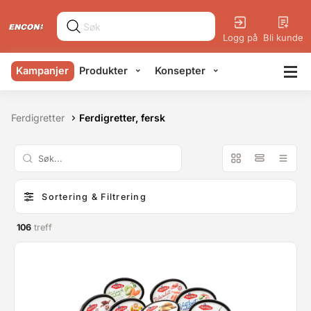
Logg på
Bli kunde
Kampanjer
Produkter
Konsepter
Ferdigretter
Ferdigretter, fersk
Sortering & Filtrering
106
treff