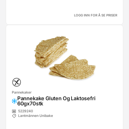
LOGG INN FOR Å SE PRISER
Pannekaker
Pannekake Gluten Og Laktosefri
60gx70stk
5229240
Lantmännen Unibake