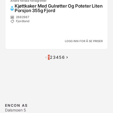
Andre ferske ferdigretter
Kjøttkaker Med Gulrøtter Og Poteter Liten
Porsjon 355g Fjord
2682987
Fjordland
LOGG INN FOR Å SE PRISER
1
2
3
4
5
6
ENCON AS
Dalsmoen 5