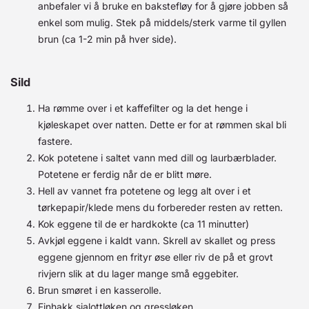
anbefaler vi å bruke en bakstefløy for å gjøre jobben så
enkel som mulig. Stek på middels/sterk varme til gyllen
brun (ca 1-2 min på hver side).
Sild
Ha rømme over i et kaffefilter og la det henge i
kjøleskapet over natten. Dette er for at rømmen skal bli
fastere.
Kok potetene i saltet vann med dill og laurbærblader.
Potetene er ferdig når de er blitt møre.
Hell av vannet fra potetene og legg alt over i et
tørkepapir/klede mens du forbereder resten av retten.
Kok eggene til de er hardkokte (ca 11 minutter)
Avkjøl eggene i kaldt vann. Skrell av skallet og press
eggene gjennom en frityr øse eller riv de på et grovt
rivjern slik at du lager mange små eggebiter.
Brun smøret i en kasserolle.
Finhakk sjalottløken og gressløken.