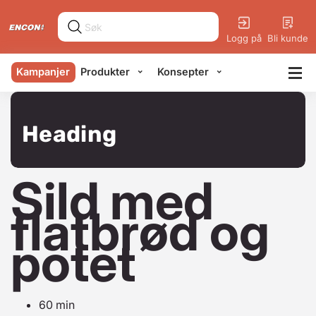
Logg på
Bli kunde
Kampanjer
Produkter
Konsepter
Heading
Sild med
flatbrød og
potet
60 min