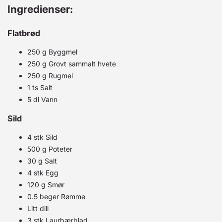
Ingredienser:
Flatbrød
250 g Byggmel
250 g Grovt sammalt hvete
250 g Rugmel
1 ts Salt
5 dl Vann
Sild
4 stk Sild
500 g Poteter
30 g Salt
4 stk Egg
120 g Smør
0.5 beger Rømme
Litt dill
3 stk Laurbærblad