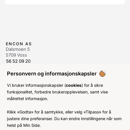
ENCON AS
Dalsmoen 5
5709 Voss
56 52 09 20
postmaster@encon.no
Personvern og informasjonskapsler
ÅPNINGSTIDER ORDREKONTOR
Man-Fre:
08–16
Vi bruker informasjonskapsler (
cookies
) for å sikre
Lør-Søn:
Stengt
funksjonalitet, forbedre brukeropplevelsen, samt vise
Helligdager:
Stengt
målrettet informasjon.
INFO
Klikk «Godta» for å samtykke, eller velg «Tilpass» for å
KJØPSVILKÅR
justere dine preferanser. Du kan endre innstillingene når som
BLI KUNDE
helst på Min Side.
KLIMA- OG MILJØPÅVIRKNING