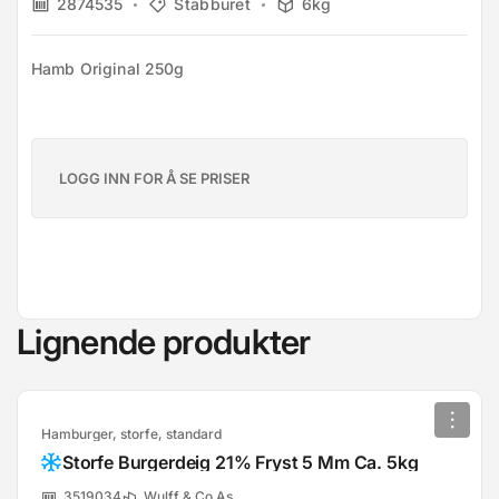
2874535
Stabburet
6kg
Hamb Original 250g
LOGG INN FOR Å SE PRISER
Lignende produkter
Hamburger, storfe, standard
Storfe Burgerdeig 21% Fryst 5 Mm Ca. 5kg
3519034
Wulff & Co As