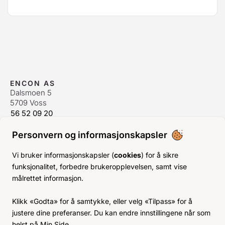
ENCON AS
Dalsmoen 5
5709 Voss
56 52 09 20
postmaster@encon.no
Personvern og informasjonskapsler
ÅPNINGSTIDER ORDREKONTOR
Man-Fre:
08–16
Vi bruker informasjonskapsler (
cookies
) for å sikre
Lør-Søn:
Stengt
funksjonalitet, forbedre brukeropplevelsen, samt vise
Helligdager:
Stengt
målrettet informasjon.
INFO
Klikk «Godta» for å samtykke, eller velg «Tilpass» for å
KJØPSVILKÅR
justere dine preferanser. Du kan endre innstillingene når som
BLI KUNDE
helst på Min Side.