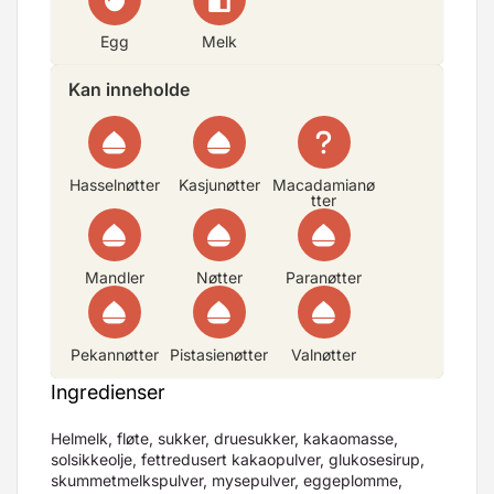
Egg
Melk
Kan inneholde
Hasselnøtter
Kasjunøtter
Macadamianø
tter
Mandler
Nøtter
Paranøtter
Pekannøtter
Pistasienøtter
Valnøtter
Ingredienser
Helmelk, fløte, sukker, druesukker, kakaomasse,
solsikkeolje, fettredusert kakaopulver, glukosesirup,
skummetmelkspulver, mysepulver, eggeplomme,