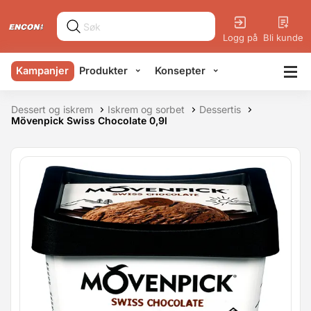
Logg på
Bli kunde
Kampanjer
Produkter
Konsepter
Dessert og iskrem
Iskrem og sorbet
Dessertis
Mövenpick Swiss Chocolate 0,9l