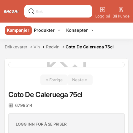
Logg på
Bli kunde
Kampanjer
Produkter
Konsepter
Salgskonsepter
Info
Drikkevarer
Vin
Rødvin
Coto De Caleruega 75cl
Forrige
Neste
Coto De Caleruega 75cl
6799514
LOGG INN FOR Å SE PRISER