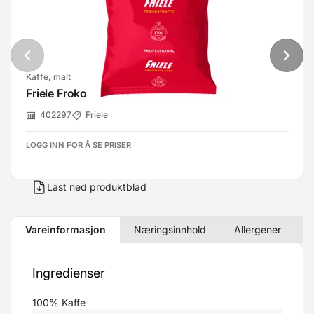
Kaffe, malt
Friele Frokostkaffe Grovm 25x300g
402297
Friele
LOGG INN FOR Å SE PRISER
Last ned produktblad
Vareinformasjon
Næringsinnhold
Allergener
Ingredienser
100% Kaffe