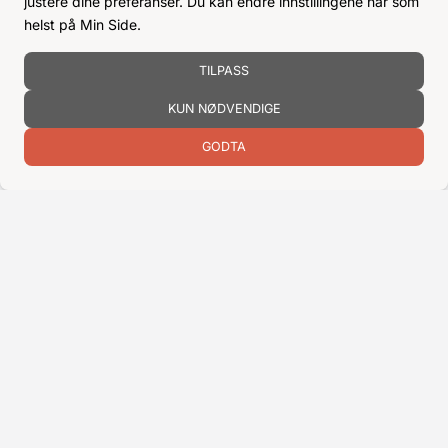
justere dine preferanser. Du kan endre innstillingene når som
helst på Min Side.
TILPASS
KUN NØDVENDIGE
ENCON AS
Dalsmoen 5
GODTA
5709 Voss
56 52 09 20
postmaster@encon.no
ÅPNINGSTIDER ORDREKONTOR
Man-Fre:
08–16
Lør-Søn:
Stengt
Helligdager:
Stengt
INFO
KJØPSVILKÅR
BLI KUNDE
KLIMA- OG MILJØPÅVIRKNING